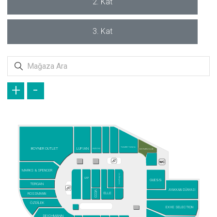
2. Kat
3. Kat
+
-
TAMER TANCA
BOYNER OUTLET
LUFIAN
WATSONS
BEYMEN CLUB
MARKS & SPENCER
Les Benjamins
GAP
GUESS
TERGAN
AYAKKABI DÜNYASI
VICCO
ELLE
ROSSMANN
ÖZDİLEK
EXXE SELECTION
DEICHMANN