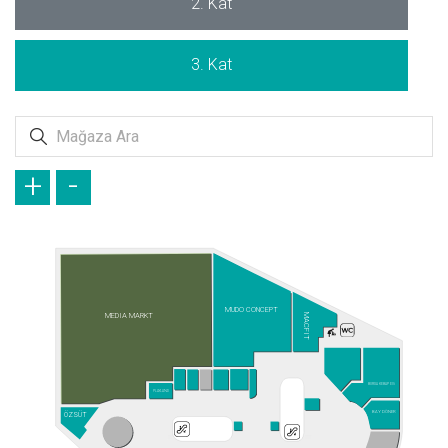
2. Kat
3. Kat
+
-
MUDO CONCEPT
MEDIA MARKT
MACFIT
BURSA KEBAP EVİ
PLAYLAND
BAY DÖNER
ÖZSÜT