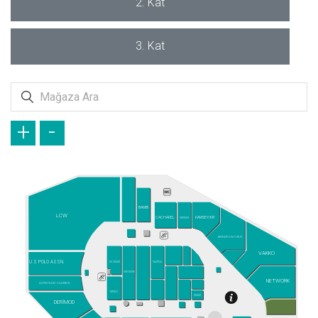
2. Kat
3. Kat
+
-
BAMBİ
LCW
CACHAREL
RAMSEY/KİP
GREYDER
BRANDROOM OUTLET
VAKKO
U.S POLO ASSN.
DS DAMAT
NAUTICA
SKECHERS
NETWORK
ALTINYILDIZ CLASSICS
YARGICI
ATASAY
DERİMOD