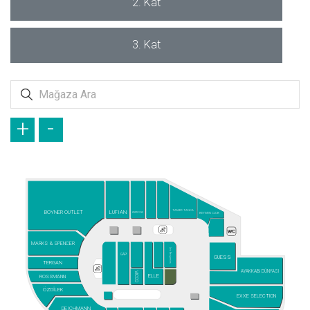
2. Kat
3. Kat
+
-
TAMER TANCA
BOYNER OUTLET
LUFIAN
WATSONS
BEYMEN CLUB
MARKS & SPENCER
Les Benjamins
GAP
GUESS
TERGAN
AYAKKABI DÜNYASI
VICCO
ELLE
ROSSMANN
ÖZDİLEK
EXXE SELECTION
DEICHMANN